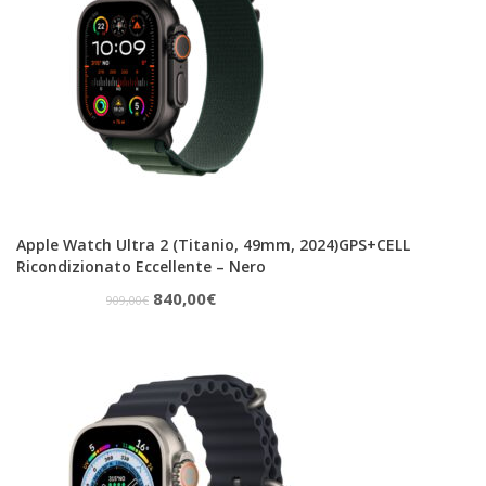
Apple Watch Ultra 2 (Titanio, 49mm, 2024)GPS+CELL
Ricondizionato Eccellente – Nero
Il
Il
840,00
€
909,00
€
prezzo
prezzo
originale
attuale
era:
è:
909,00€.
840,00€.