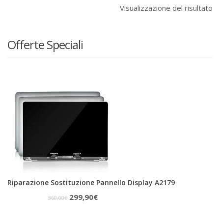
Visualizzazione del risultato
Offerte Speciali
Riparazione Sostituzione Pannello Display A2179
Il
Il
299,90
€
360,00
€
prezzo
prezzo