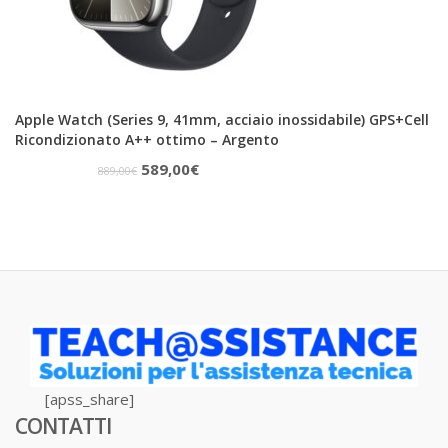
Apple Watch (Series 9, 41mm, acciaio inossidabile) GPS+Cell
Ricondizionato A++ ottimo – Argento
Il
Il
589,00
€
889,00
€
prezzo
prezzo
originale
attuale
era:
è:
889,00€.
589,00€.
[apss_share]
CONTATTI