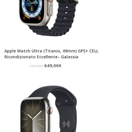
Apple Watch Ultra (Titanio, 49mm) GPS+ CELL
Ricondizionato Eccellente– Galassia
Il
Il
649,00
€
1.009,00
€
prezzo
prezzo
originale
attuale
era:
è:
1.009,00€.
649,00€.