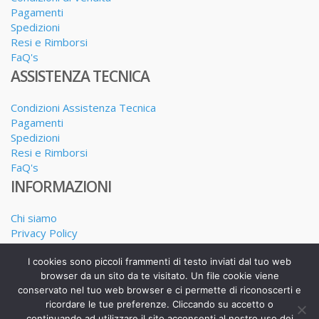
Pagamenti
Spedizioni
Resi e Rimborsi
FaQ's
ASSISTENZA TECNICA
Condizioni Assistenza Tecnica
Pagamenti
Spedizioni
Resi e Rimborsi
FaQ's
INFORMAZIONI
Chi siamo
Privacy Policy
Dove siamo
I nostri Servizi
I cookies sono piccoli frammenti di testo inviati dal tuo web
browser da un sito da te visitato. Un file cookie viene
conservato nel tuo web browser e ci permette di riconoscerti e
ricordare le tue preferenze. Cliccando su accetto o
continuando ad utilizzare il sito acconsenti al nostro uso dei