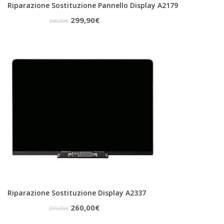
Riparazione Sostituzione Pannello Display A2179
Il
Il
299,90
€
360,00
€
prezzo
prezzo
originale
attuale
era:
è:
360,00€.
299,90€.
Riparazione Sostituzione Display A2337
Il
Il
260,00
€
299,00
€
prezzo
prezzo