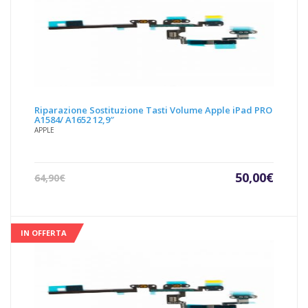
Riparazione Sostituzione Tasti Volume Apple iPad PRO
A1584/ A1652 12,9″
APPLE
Il
Il
50,00
€
64,90
€
prezzo
prezz
attuale
origin
è:
era:
50,00€.
64,90€
IN OFFERTA