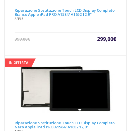
Riparazione Sostituzione Touch LCD Display Completo
Bianco Apple iPad PRO A1584/ A1652 12,9″
APPLE
Il
Il
299,00
€
399,00
€
prezzo
prezz
attuale
origin
è:
era:
299,00€.
399,00
IN OFFERTA
Riparazione Sostituzione Touch LCD Display Completo
Nero Apple iPad PRO A1584/ A1652 12,9″