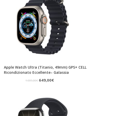
909,00€.
840,00€.
Apple Watch Ultra (Titanio, 49mm) GPS+ CELL
Ricondizionato Eccellente– Galassia
Il
Il
649,00
€
1.009,00
€
prezzo
prezzo
originale
attuale
era:
è:
1.009,00€.
649,00€.