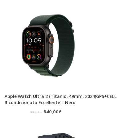
originale
attuale
era:
è:
299,00€.
260,00€.
Apple Watch Ultra 2 (Titanio, 49mm, 2024)GPS+CELL
Ricondizionato Eccellente – Nero
Il
Il
840,00
€
909,00
€
prezzo
prezzo
originale
attuale
era:
è: