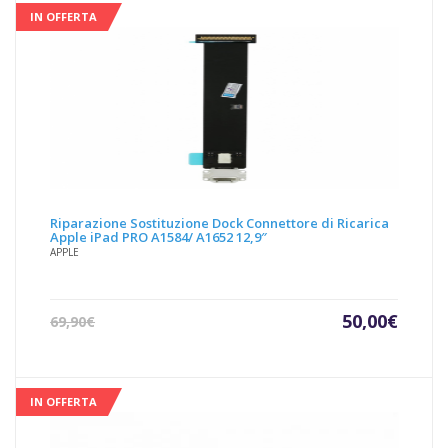
IN OFFERTA
Riparazione Sostituzione Dock Connettore di Ricarica
Apple iPad PRO A1584/ A1652 12,9″
APPLE
Il
Il
50,00
€
69,90
€
prezzo
prezz
attuale
origin
è:
era:
50,00€.
69,90€
IN OFFERTA