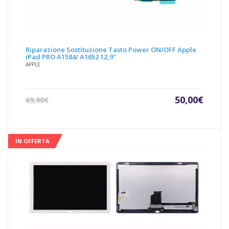
Riparazione Sostituzione Tasto Power ON/OFF Apple
iPad PRO A1584/ A1652 12,9″
APPLE
Il
Il
50,00
€
69,90
€
prezzo
prezz
attuale
origin
è:
era:
50,00€.
69,90€
IN OFFERTA