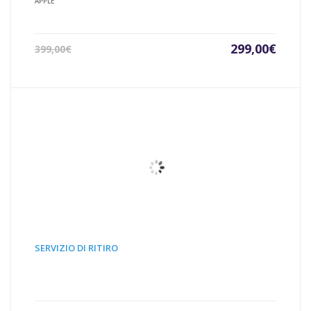
APPLE
Il
Il
299,00
€
399,00
€
prezzo
prezz
attuale
origin
è:
era:
299,00€.
399,00
SERVIZIO DI RITIRO