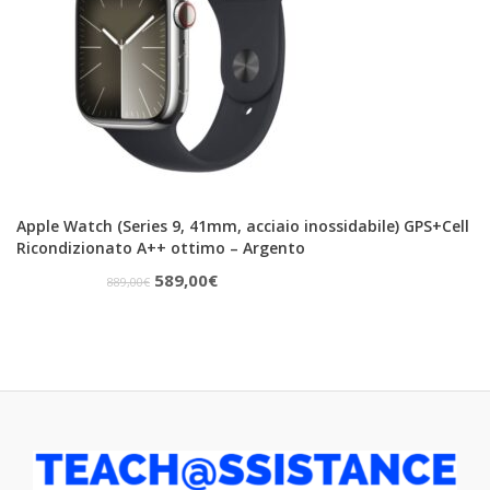
Apple Watch (Series 9, 41mm, acciaio inossidabile) GPS+Cell
Ricondizionato A++ ottimo – Argento
Il
Il
589,00
€
889,00
€
prezzo
prezzo
originale
attuale
era:
è:
889,00€.
589,00€.