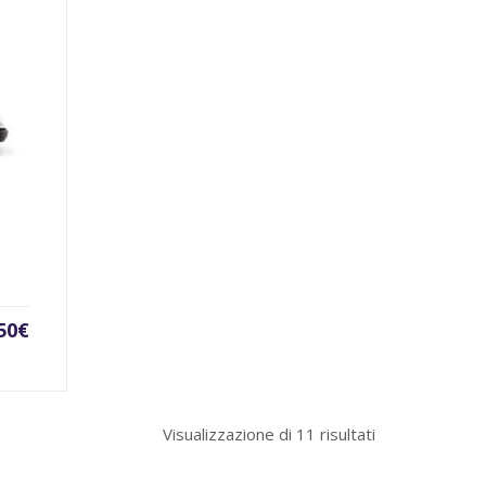
00€.
70,00€.
80,00€.
90,00€.
50
€
Visualizzazione di 11 risultati