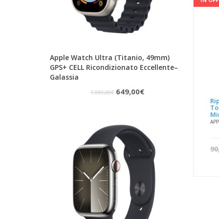
Apple Watch Ultra (Titanio, 49mm)
GPS+ CELL Ricondizionato Eccellente–
Galassia
Il
Il
649,00
€
1.009,00
€
Ri
prezzo
prezzo
To
Mi
originale
attuale
APP
era:
è:
1.009,00€.
649,00€.
90