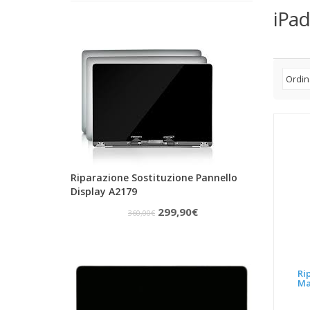
iPad
Riparazione Sostituzione Pannello
Display A2179
Il
Il
299,90
€
360,00
€
prezzo
prezzo
originale
attuale
era:
è:
Ri
Ma
360,00€.
299,90€.