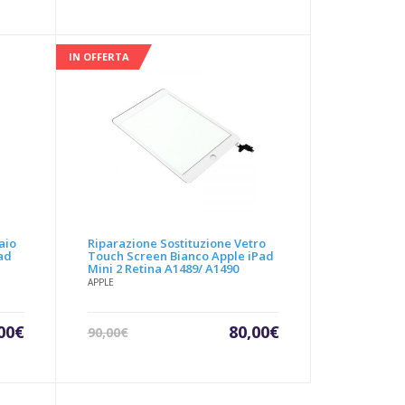
prezzo
prezzo
attuale
originale
è:
era:
29,90€.
34,90€.
IN OFFERTA
aio
Riparazione Sostituzione Vetro
ad
Touch Screen Bianco Apple iPad
Mini 2 Retina A1489/ A1490
APPLE
Il
Il
Il
00
€
80,00
€
90,00
€
zzo
prezzo
prezzo
prezzo
uale
originale
attuale
originale
era:
è:
era: