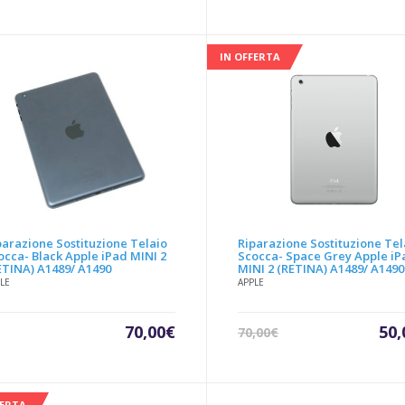
prezzo
prezzo
attuale
originale
è:
era:
60,00€.
99,00€.
IN OFFERTA
parazione Sostituzione Telaio
Riparazione Sostituzione Tel
occa- Black Apple iPad MINI 2
Scocca- Space Grey Apple iP
ETINA) A1489/ A1490
MINI 2 (RETINA) A1489/ A1490
LE
APPLE
Il
70,00
€
50,
70,00
€
pre
att
è:
FERTA