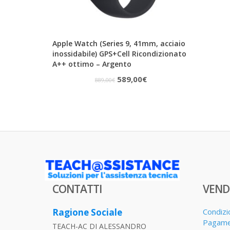
Apple Watch (Series 9, 41mm, acciaio
inossidabile) GPS+Cell Ricondizionato
A++ ottimo – Argento
Il
Il
589,00
€
889,00
€
prezzo
prezzo
originale
attuale
era:
è:
889,00€.
589,00€.
CONTATTI
VEND
Ragione Sociale
Condizi
Pagame
TEACH-AC DI ALESSANDRO