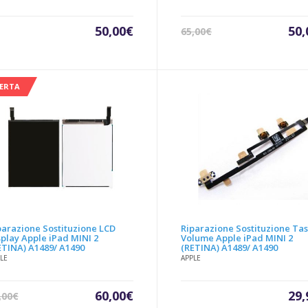
Il
50,00
€
50,
65,00
€
pre
att
è:
50,
FERTA
parazione Sostituzione LCD
Riparazione Sostituzione Tas
splay Apple iPad MINI 2
Volume Apple iPad MINI 2
ETINA) A1489/ A1490
(RETINA) A1489/ A1490
LE
APPLE
Il
Il
60,00
€
29,
,00
€