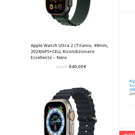
Apple Watch Ultra 2 (Titanio, 49mm,
2024)GPS+CELL Ricondizionato
Eccellente – Nero
Il
Il
840,00
€
909,00
€
prezzo
prezzo
Ri
originale
attuale
Sc
(R
era:
è:
APP
909,00€.
840,00€.
IN OF