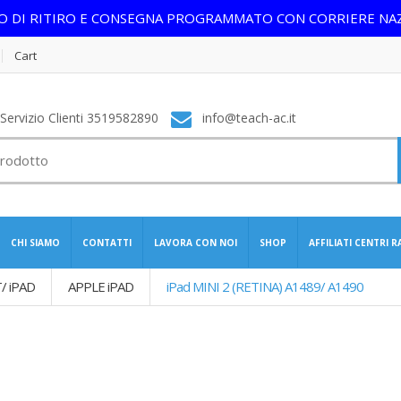
IO DI RITIRO E CONSEGNA PROGRAMMATO CON CORRIERE NA
Cart
ervizio Clienti 3519582890
info@teach-ac.it
CHI SIAMO
CONTATTI
LAVORA CON NOI
SHOP
AFFILIATI CENTRI 
/ iPAD
APPLE iPAD
iPad MINI 2 (RETINA) A1489/ A1490