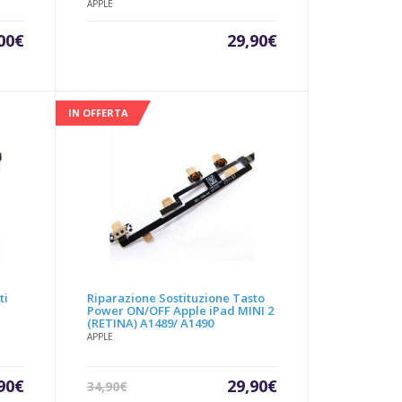
APPLE
Il
00
€
29,90
€
zzo
prezzo
uale
originale
era:
00€.
65,00€.
IN OFFERTA
ti
Riparazione Sostituzione Tasto
Power ON/OFF Apple iPad MINI 2
(RETINA) A1489/ A1490
APPLE
Il
Il
90
€
29,90
€
34,90
€