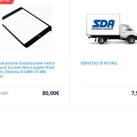
50,
parazione Sostituzione Vetro
SERVIZIO DI RITIRO
uch Screen Nero Apple iPad
ni 2 Retina A1489/ A1490
LE
Il
Il
80,00
€
7,
,00
€
prezzo
prezzo
attuale
originale
è:
era:
80,00€.
90,00€.