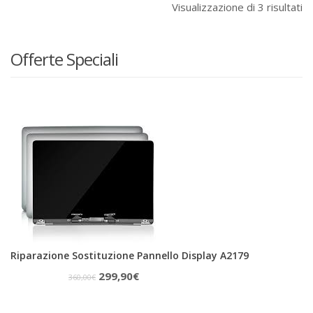
Visualizzazione di 3 risultati
Offerte Speciali
Riparazione Sostituzione Pannello Display A2179
Il
Il
299,90
€
360,00
€
prezzo
prezzo