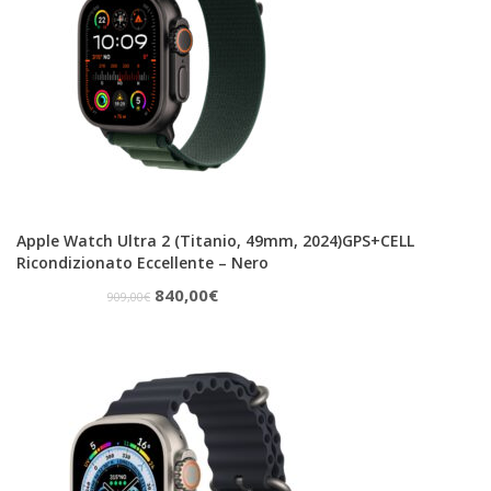
Apple Watch Ultra 2 (Titanio, 49mm, 2024)GPS+CELL
Ricondizionato Eccellente – Nero
Il
Il
840,00
€
909,00
€
prezzo
prezzo
originale
attuale
era:
è:
909,00€.
840,00€.