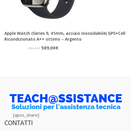
Apple Watch (Series 9, 41mm, acciaio inossidabile) GPS+Cell
Ricondizionato A++ ottimo – Argento
Il
Il
589,00
€
889,00
€
prezzo
prezzo
originale
attuale
era:
è:
889,00€.
589,00€.
[apss_share]
CONTATTI