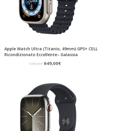
Apple Watch Ultra (Titanio, 49mm) GPS+ CELL
Ricondizionato Eccellente– Galassia
Il
Il
649,00
€
1.009,00
€
prezzo
prezzo
originale
attuale
era:
è:
1.009,00€.
649,00€.