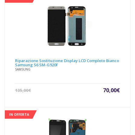
Riparazione Sostituzione Display LCD Completo Bianco
Samsung S6 SM-G920F
SAMSUNG
Il
Il
70,00
€
135,00
€
prezzo
prezz
attuale
origin
è:
era:
70,00€.
135,00
IN OFFERTA