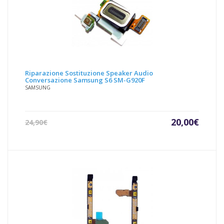
Riparazione Sostituzione Speaker Audio
Conversazione Samsung S6 SM-G920F
SAMSUNG
Il
Il
20,00
€
24,90
€
prezzo
prezz
attuale
origin
è:
era:
20,00€.
24,90€