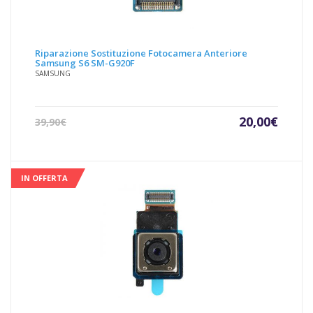
Riparazione Sostituzione Fotocamera Anteriore
Samsung S6 SM-G920F
SAMSUNG
Il
Il
20,00
€
39,90
€
prezzo
prezz
attuale
origin
è:
era:
20,00€.
39,90€
IN OFFERTA