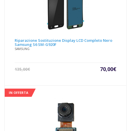
Riparazione Sostituzione Display LCD Completo Nero
Samsung S6 SM-G920F
SAMSUNG
Il
Il
70,00
€
135,00
€
prezzo
prezz
attuale
origin
è:
era:
70,00€.
135,00
IN OFFERTA