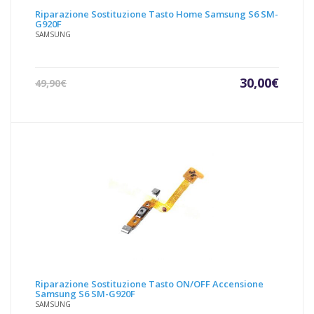
Riparazione Sostituzione Tasto Home Samsung S6 SM-
G920F
SAMSUNG
Il
Il
30,00
€
49,90
€
prezzo
prezz
attuale
origin
è:
era:
30,00€.
49,90€
Riparazione Sostituzione Tasto ON/OFF Accensione
Samsung S6 SM-G920F
SAMSUNG