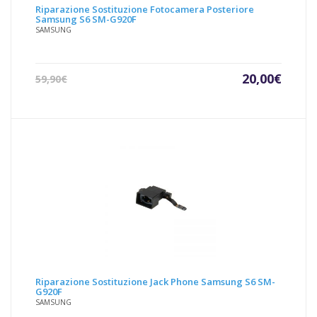
Riparazione Sostituzione Fotocamera Posteriore
Samsung S6 SM-G920F
SAMSUNG
Il
Il
20,00
€
59,90
€
prezzo
prezz
attuale
origin
è:
era:
20,00€.
59,90€
Riparazione Sostituzione Jack Phone Samsung S6 SM-
G920F
SAMSUNG