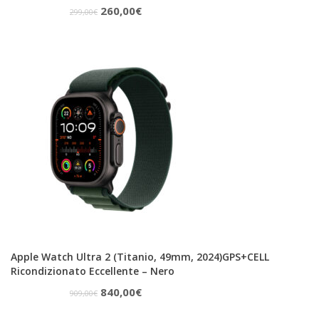
Il
Il
260,00
€
299,00
€
prezzo
prezzo
originale
attuale
era:
è:
299,00€.
260,00€.
Apple Watch Ultra 2 (Titanio, 49mm, 2024)GPS+CELL
Ricondizionato Eccellente – Nero
Il
Il
840,00
€
909,00
€
prezzo
prezzo