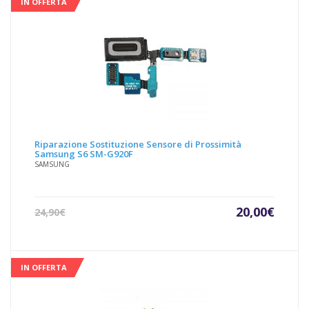
20,00€.
29,90€
IN OFFERTA
Riparazione Sostituzione Sensore di Prossimità
Samsung S6 SM-G920F
SAMSUNG
Il
Il
20,00
€
24,90
€
prezzo
prezz
attuale
origin
è:
era:
20,00€.
24,90€
IN OFFERTA