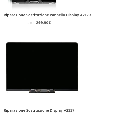
Riparazione Sostituzione Pannello Display A2179
Il
Il
299,90
€
360,00
€
prezzo
prezzo
originale
attuale
era:
è:
360,00€.
299,90€.
Riparazione Sostituzione Display A2337