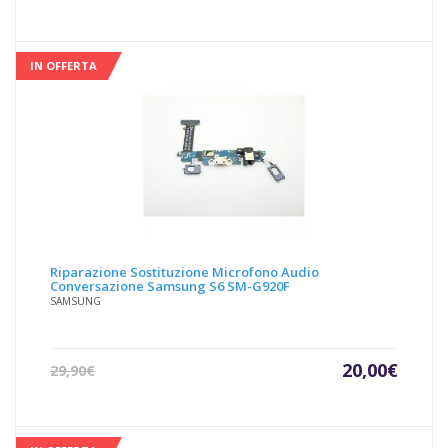
IN OFFERTA
Riparazione Sostituzione Microfono Audio
Conversazione Samsung S6 SM-G920F
SAMSUNG
Il
Il
20,00
€
29,90
€
prezzo
prezz
attuale
origin
è:
era: