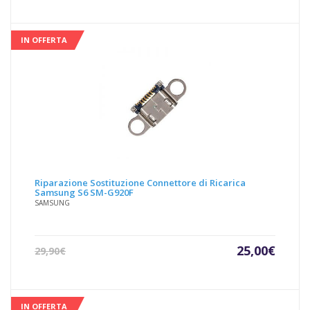
attuale
origin
è:
era:
20,00€.
29,90€
IN OFFERTA
Riparazione Sostituzione Connettore di Ricarica
Samsung S6 SM-G920F
SAMSUNG
Il
Il
25,00
€
29,90
€
prezzo
prezz
attuale
origin
è:
era:
25,00€.
29,90€
IN OFFERTA