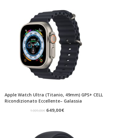
originale
attuale
era:
è:
909,00€.
840,00€.
Apple Watch Ultra (Titanio, 49mm) GPS+ CELL
Ricondizionato Eccellente– Galassia
Il
Il
649,00
€
1.009,00
€
prezzo
prezzo
originale
attuale
era:
è: