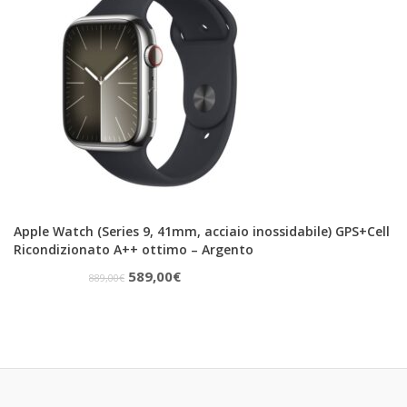
1.009,00€.
649,00€.
Apple Watch (Series 9, 41mm, acciaio inossidabile) GPS+Cell
Ricondizionato A++ ottimo – Argento
Il
Il
589,00
€
889,00
€
prezzo
prezzo
originale
attuale
era:
è:
889,00€.
589,00€.