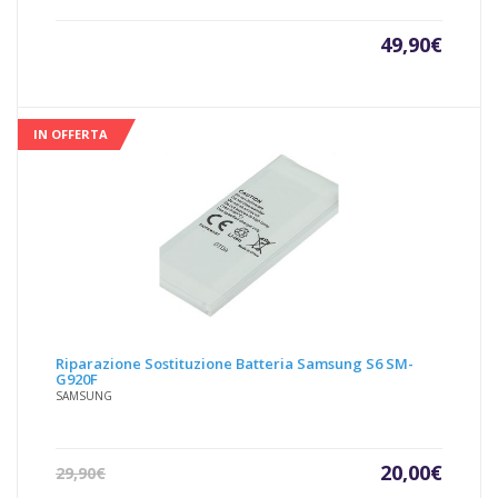
49,90
€
IN OFFERTA
Riparazione Sostituzione Batteria Samsung S6 SM-
G920F
SAMSUNG
Il
Il
20,00
€
29,90
€
prezzo
prezz