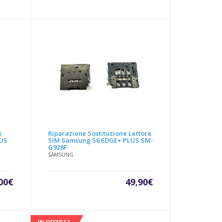
zzo
prezzo
prezzo
prezzo
uale
originale
attuale
originale
era:
è:
era:
00€.
29,90€.
20,00€.
29,90€.
k
Riparazione Sostituzione Lettore
LUS
SIM Samsung S6 EDGE+ PLUS SM-
G928F
SAMSUNG
Il
00
€
49,90
€
zzo
prezzo
uale
originale
era:
IN OFFERTA