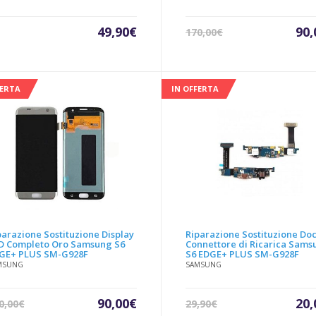
Il
49,90
€
90,
170,00
€
pre
att
è:
90,
FERTA
IN OFFERTA
parazione Sostituzione Display
Riparazione Sostituzione Do
D Completo Oro Samsung S6
Connettore di Ricarica Sams
GE+ PLUS SM-G928F
S6 EDGE+ PLUS SM-G928F
MSUNG
SAMSUNG
Il
Il
Il
90,00
€
20,
0,00
€
29,90
€