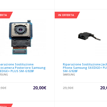
prezzo
prezzo
pre
attuale
originale
att
è:
era:
è:
90,00€.
170,00€.
20,
FERTA
IN OFFERTA
parazione Sostituzione
Riparazione Sostituzione Jac
tocamera Posteriore Samsung
Phone Samsung S6 EDGE+ P
 EDGE+ PLUS SM-G928F
SM-G928F
MSUNG
SAMSUNG
Il
Il
Il
20,00
€
20,
,90
€
29,90
€
prezzo
prezzo
pre
attuale
originale
att
è:
era:
è:
FERTA