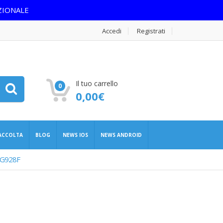
ZIONALE
Accedi
Registrati
Il tuo carrello
0
0,00
€
RACCOLTA
BLOG
NEWS IOS
NEWS ANDROID
-G928F