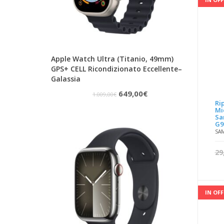
Apple Watch Ultra (Titanio, 49mm)
GPS+ CELL Ricondizionato Eccellente–
Galassia
Il
Il
649,00
€
1.009,00
€
Ri
prezzo
prezzo
Mi
Sa
originale
attuale
G9
SA
era:
è:
1.009,00€.
649,00€.
29
IN OF