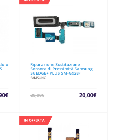
00€.
29,90€.
dulo
Riparazione Sostituzione
S
Sensore di Prossimità Samsung
S6 EDGE+ PLUS SM-G928F
SAMSUNG
Il
Il
90
€
20,00
€
29,90
€
prezzo
prezzo
attuale
originale
è:
era:
20,00€.
29,90€.
IN OFFERTA