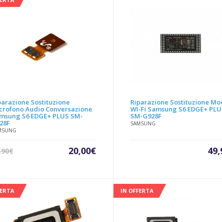
20,00€.
59,90€.
20,
parazione Sostituzione
Riparazione Sostituzione Mo
crofono Audio Conversazione
WI-Fi Samsung S6 EDGE+ PLU
msung S6 EDGE+ PLUS SM-
SM-G928F
28F
SAMSUNG
MSUNG
Il
Il
20,00
€
49,
,90
€
prezzo
prezzo
attuale
originale
è:
era:
20,00€.
29,90€.
FERTA
IN OFFERTA