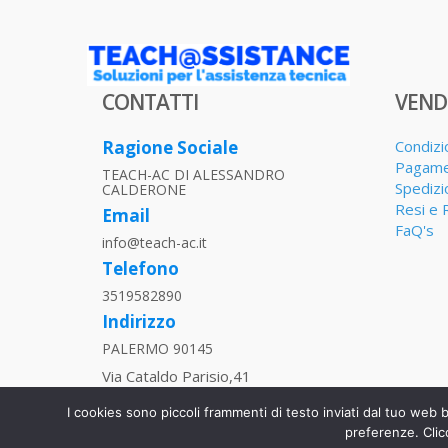
CONTATTI
VEND
Ragione Sociale
Condizi
Pagame
TEACH-AC DI ALESSANDRO
Spedizi
CALDERONE
Resi e 
Email
FaQ's
info@teach-ac.it
Telefono
3519582890
Indirizzo
PALERMO 90145
Via Cataldo Parisio,41
P.IVA
I cookies sono piccoli frammenti di testo inviati dal tuo web 
06013270829
preferenze. Clic