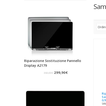
Sam
Riparazione Sostituzione Pannello
Display A2179
Il
Il
299,90
€
360,00
€
prezzo
prezzo
originale
attuale
era:
è:
Ri
Sa
360,00€.
299,90€.
G9
SA