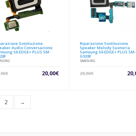
parazione Sostituzione
Riparazione Sostituzione
eaker Audio Conversazione
Speaker Melody Suoneria
msung S6 EDGE+ PLUS SM-
Samsung S6 EDGE+ PLUS SM
28F
G928F
MSUNG
SAMSUNG
Il
Il
Il
20,00
€
20,
,90
€
29,90
€
prezzo
prezzo
pre
attuale
originale
att
è:
era:
è:
20,00€.
29,90€.
20,
2
→