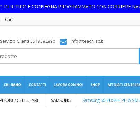
IO DI RITIRO E CONSEGNA PROGRAMMATO CON CORRIERE NA
Cart
ervizio Clienti 3519582890
info@teach-ac.it
CHI SIAMO
CONTATTI
LAVORA CON NOI
SHOP
AFFILIATI CENTRI 
PHONE/ CELLULARE
SAMSUNG
Samsung S6 EDGE+ PLUS SM