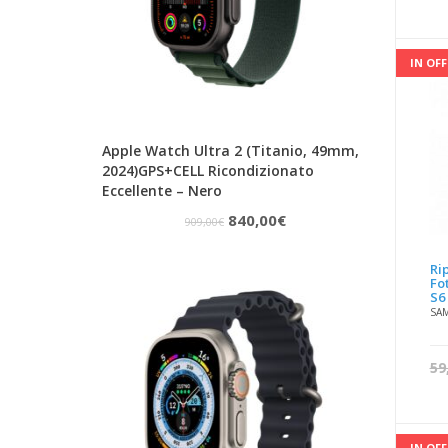
IN OF
Apple Watch Ultra 2 (Titanio, 49mm,
2024)GPS+CELL Ricondizionato
Eccellente – Nero
Il
Il
840,00
€
909,00
€
prezzo
prezzo
Ri
originale
attuale
Fo
S6
era:
è:
SA
909,00€.
840,00€.
59
IN OF