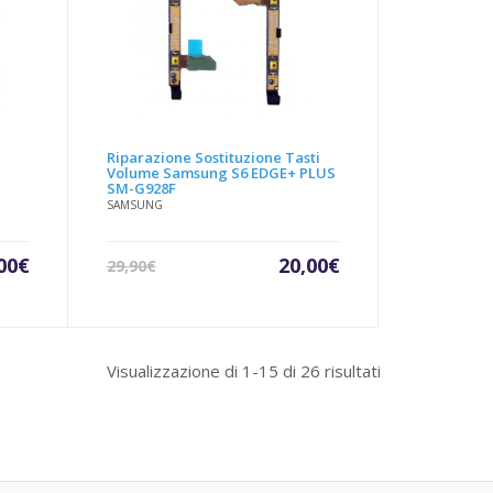
Riparazione Sostituzione Tasti
Volume Samsung S6 EDGE+ PLUS
-
SM-G928F
SAMSUNG
Il
Il
Il
00
€
20,00
€
29,90
€
zzo
prezzo
prezzo
prezzo
uale
originale
attuale
originale
era:
è:
era:
00€.
29,90€.
20,00€.
29,90€.
Visualizzazione di 1-15 di 26 risultati