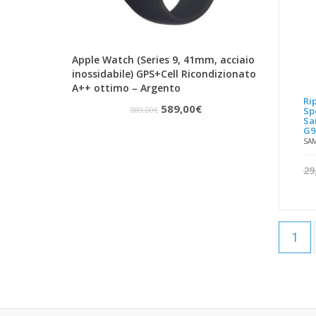
Apple Watch (Series 9, 41mm, acciaio
inossidabile) GPS+Cell Ricondizionato
A++ ottimo – Argento
Ri
Il
Il
589,00
€
889,00
€
Sp
Sa
prezzo
prezzo
G9
SA
originale
attuale
era:
è:
29
889,00€.
589,00€.
1