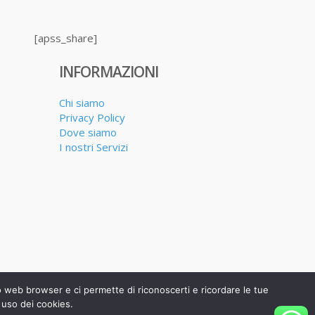
[apss_share]
INFORMAZIONI
Chi siamo
Privacy Policy
Dove siamo
I nostri Servizi
uo web browser e ci permette di riconoscerti e ricordare le tue
 uso dei cookies.