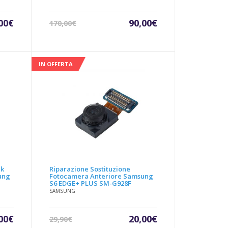
Il
Il
Il
00
€
90,00
€
170,00
€
zzo
prezzo
prezzo
prezzo
uale
originale
attuale
originale
era:
è:
era:
00€.
170,00€.
90,00€.
170,00€.
IN OFFERTA
ck
Riparazione Sostituzione
ung
Fotocamera Anteriore Samsung
S6 EDGE+ PLUS SM-G928F
SAMSUNG
Il
Il
Il
00
€
20,00
€
29,90
€