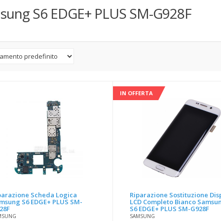
sung S6 EDGE+ PLUS SM-G928F
IN OFFERTA
parazione Scheda Logica
Riparazione Sostituzione Dis
msung S6 EDGE+ PLUS SM-
LCD Completo Bianco Samsu
28F
S6 EDGE+ PLUS SM-G928F
MSUNG
SAMSUNG