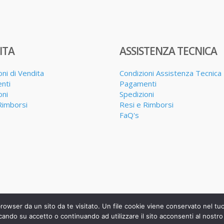
ITA
ASSISTENZA TECNICA
oni di Vendita
Condizioni Assistenza Tecnica
nti
Pagamenti
oni
Spedizioni
Rimborsi
Resi e Rimborsi
FaQ's
browser da un sito da te visitato. Un file cookie viene conservato nel t
cando su accetto o continuando ad utilizzare il sito acconsenti al nostro