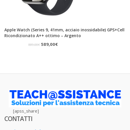
Apple Watch (Series 9, 41mm, acciaio inossidabile) GPS+Cell
Ricondizionato A++ ottimo – Argento
Il
Il
589,00
€
889,00
€
prezzo
prezzo
originale
attuale
era:
è:
889,00€.
589,00€.
[apss_share]
CONTATTI