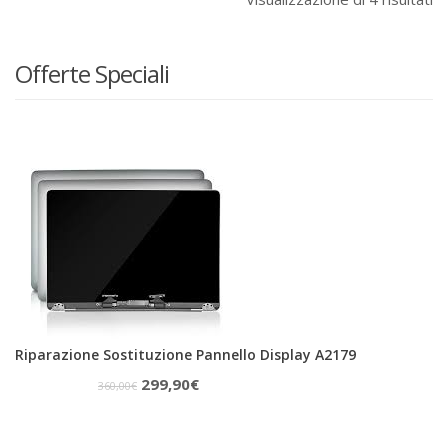
Offerte Speciali
Riparazione Sostituzione Pannello Display A2179
Il
Il
299,90
€
360,00
€
prezzo
prezzo
originale
attuale