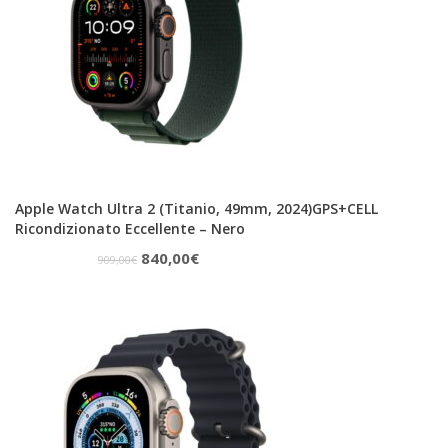
Apple Watch Ultra 2 (Titanio, 49mm, 2024)GPS+CELL
Ricondizionato Eccellente – Nero
Il
Il
840,00
€
909,00
€
prezzo
prezzo
originale
attuale
era:
è:
909,00€.
840,00€.