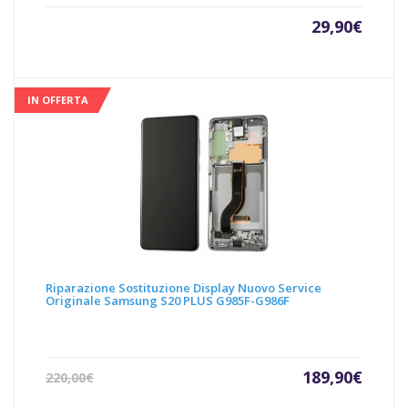
29,90
€
IN OFFERTA
Riparazione Sostituzione Display Nuovo Service
Originale Samsung S20 PLUS G985F-G986F
Il
Il
189,90
€
220,00
€
prezzo
prezz