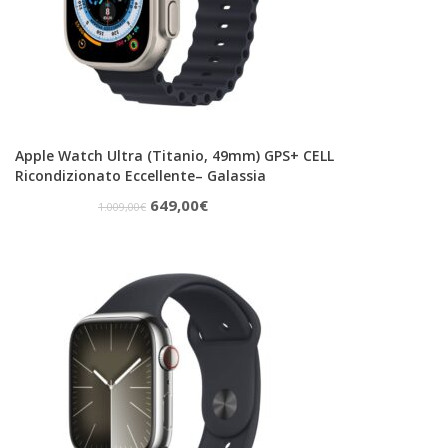
Apple Watch Ultra (Titanio, 49mm) GPS+ CELL
Ricondizionato Eccellente– Galassia
Il
Il
649,00
€
1.009,00
€
prezzo
prezzo
originale
attuale
era:
è:
1.009,00€.
649,00€.