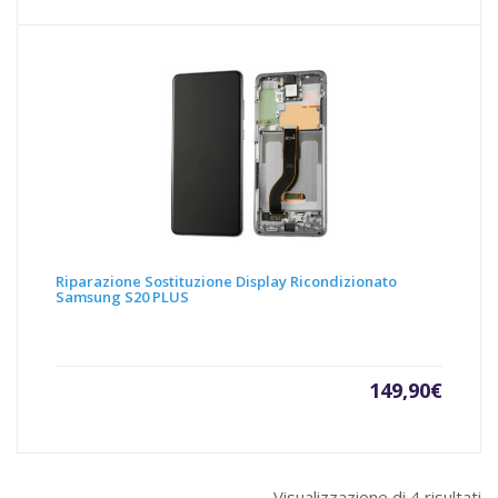
attuale
origin
è:
era:
189,90€.
220,00
Riparazione Sostituzione Display Ricondizionato
Samsung S20 PLUS
149,90
€
Visualizzazione di 4 risultati