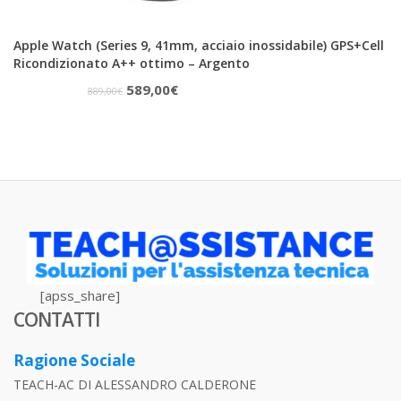
Apple Watch (Series 9, 41mm, acciaio inossidabile) GPS+Cell
Ricondizionato A++ ottimo – Argento
Il
Il
589,00
€
889,00
€
prezzo
prezzo
originale
attuale
era:
è:
889,00€.
589,00€.
[apss_share]
CONTATTI
Ragione Sociale
TEACH-AC DI ALESSANDRO CALDERONE