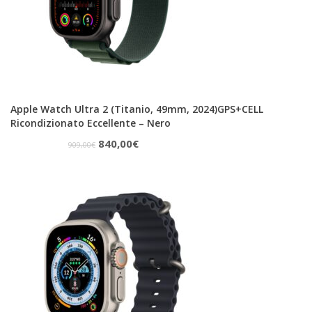
Apple Watch Ultra 2 (Titanio, 49mm, 2024)GPS+CELL
Ricondizionato Eccellente – Nero
Il
Il
840,00
€
909,00
€
prezzo
prezzo
originale
attuale
era:
è:
909,00€.
840,00€.