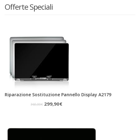
Offerte Speciali
Riparazione Sostituzione Pannello Display A2179
Il
Il
299,90
€
360,00
€
prezzo
prezzo
originale
attuale
era:
è:
360,00€.
299,90€.