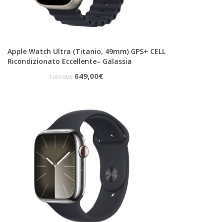
Apple Watch Ultra (Titanio, 49mm) GPS+ CELL
Ricondizionato Eccellente– Galassia
Il
Il
649,00
€
1.009,00
€
prezzo
prezzo
originale
attuale
era:
è:
1.009,00€.
649,00€.