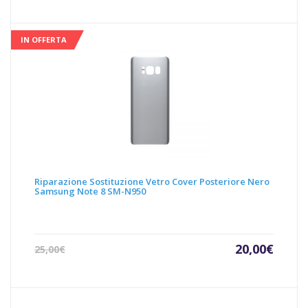
IN OFFERTA
Riparazione Sostituzione Vetro Cover Posteriore Nero
Samsung Note 8 SM-N950
Il
Il
20,00
€
25,00
€
prezzo
prezz
attuale
origin
è:
era:
20,00€.
25,00€