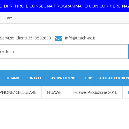
IO DI RITIRO E CONSEGNA PROGRAMMATO CON CORRIERE NA
Cart
ervizio Clienti 3519582890
info@teach-ac.it
CHI SIAMO
CONTATTI
LAVORA CON NOI
SHOP
AFFILIATI CENTRI 
PHONE/ CELLULARE
HUAWEI
Huawei Produzione 2016