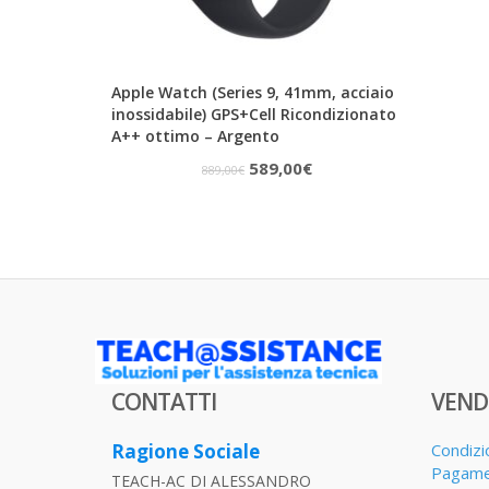
Apple Watch (Series 9, 41mm, acciaio
inossidabile) GPS+Cell Ricondizionato
A++ ottimo – Argento
Il
Il
589,00
€
889,00
€
prezzo
prezzo
originale
attuale
era:
è:
889,00€.
589,00€.
CONTATTI
VEND
Ragione Sociale
Condizi
Pagame
TEACH-AC DI ALESSANDRO