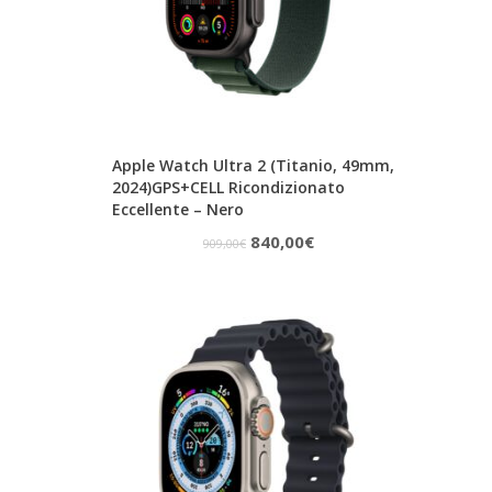
Apple Watch Ultra 2 (Titanio, 49mm,
2024)GPS+CELL Ricondizionato
Eccellente – Nero
Il
Il
840,00
€
909,00
€
prezzo
prezzo
originale
attuale
era:
è:
909,00€.
840,00€.