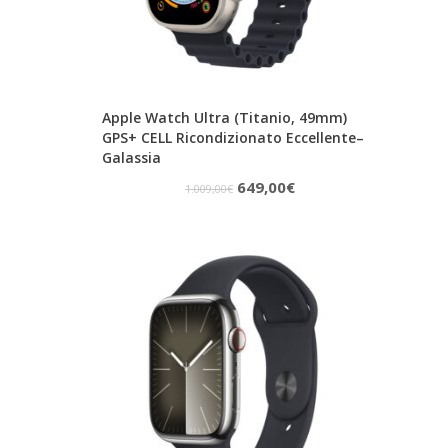
Apple Watch Ultra (Titanio, 49mm)
GPS+ CELL Ricondizionato Eccellente–
Galassia
Il
Il
649,00
€
1.009,00
€
prezzo
prezzo
originale
attuale
era:
è:
1.009,00€.
649,00€.