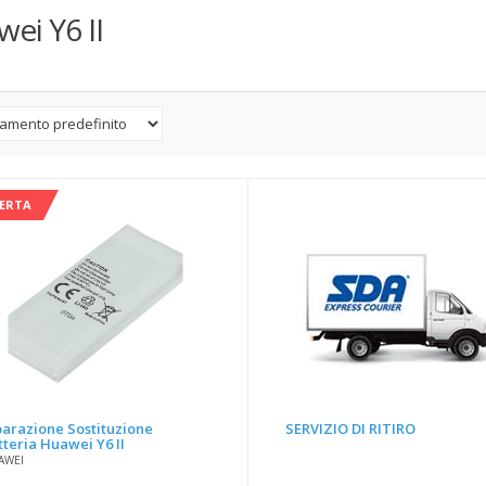
ei Y6 II
FERTA
parazione Sostituzione
SERVIZIO DI RITIRO
tteria Huawei Y6 II
AWEI