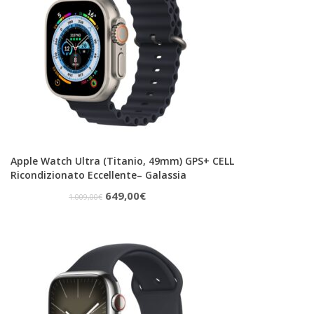
Apple Watch Ultra (Titanio, 49mm) GPS+ CELL
Ricondizionato Eccellente– Galassia
Il
Il
649,00
€
1.009,00
€
prezzo
prezzo
originale
attuale
era:
è:
1.009,00€.
649,00€.