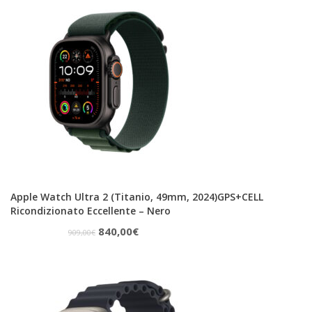
era:
è:
299,00€.
260,00€.
Apple Watch Ultra 2 (Titanio, 49mm, 2024)GPS+CELL
Ricondizionato Eccellente – Nero
Il
Il
840,00
€
909,00
€
prezzo
prezzo
originale
attuale
era:
è:
909,00€.
840,00€.