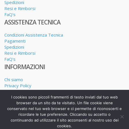
Spedizioni
Resi e Rimborsi
FaQ's
ASSISTENZA TECNICA
Condizioni Assistenza Tecnica
Pagamenti
Spedizioni
Resi e Rimborsi
FaQ's
INFORMAZIONI
Chi siamo
Privacy Policy
Dove siamo
I cookies sono piccoli frammenti di testo inviati dal tuo web
I nostri Servizi
browser da un sito da te visitato. Un file cookie viene
conservato nel tuo web browser e ci permette di riconoscerti e
ricordare le tue preferenze. Cliccando su accetto o
continuando ad utilizzare il sito acconsenti al nostro uso dei
Realizzato da Alessandro Calderone copyright 2025
cookies.