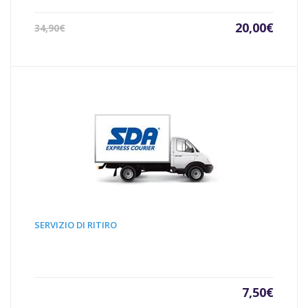
Il
Il
20,00
€
34,90
€
prezzo
prezz
attuale
origin
è:
era:
20,00€.
34,90€
SERVIZIO DI RITIRO
7,50
€