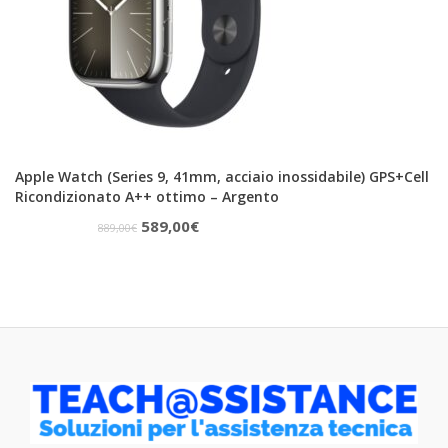
Apple Watch (Series 9, 41mm, acciaio inossidabile) GPS+Cell
Ricondizionato A++ ottimo – Argento
Il
Il
589,00
€
889,00
€
prezzo
prezzo
originale
attuale
era:
è:
889,00€.
589,00€.