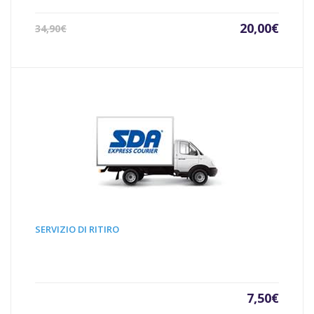
Il
Il
20,00
€
34,90
€
prezzo
prezz
attuale
origin
è:
era:
20,00€.
34,90€
SERVIZIO DI RITIRO
7,50
€