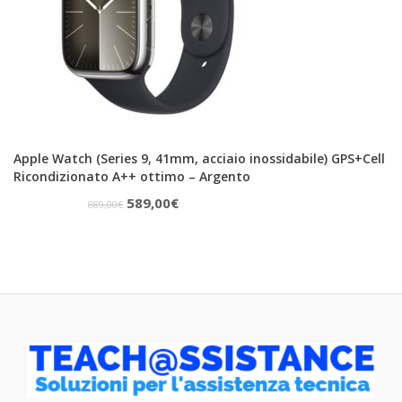
Apple Watch (Series 9, 41mm, acciaio inossidabile) GPS+Cell
Ricondizionato A++ ottimo – Argento
Il
Il
589,00
€
889,00
€
prezzo
prezzo
originale
attuale
era:
è:
889,00€.
589,00€.