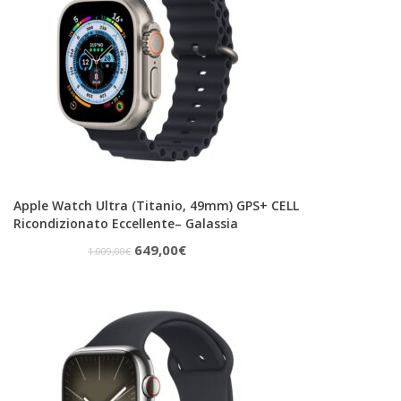
Apple Watch Ultra (Titanio, 49mm) GPS+ CELL
Ricondizionato Eccellente– Galassia
Il
Il
649,00
€
1.009,00
€
prezzo
prezzo
originale
attuale
era:
è:
1.009,00€.
649,00€.