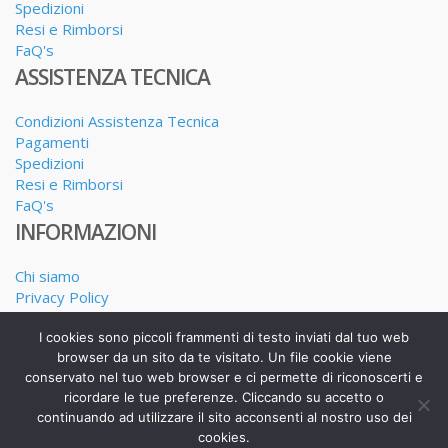
Spedizioni
Resi e Rimborsi
FaQ's
ASSISTENZA TECNICA
Condizioni Assistenza Tecnica
Pagamenti
Spedizioni
Resi e Rimborsi
FaQ's
INFORMAZIONI
Chi siamo
Privacy Policy
Dove siamo
I cookies sono piccoli frammenti di testo inviati dal tuo web
I nostri Servizi
browser da un sito da te visitato. Un file cookie viene
conservato nel tuo web browser e ci permette di riconoscerti e
ricordare le tue preferenze. Cliccando su accetto o
continuando ad utilizzare il sito acconsenti al nostro uso dei
Realizzato da Alessandro Calderone copyright 2025
cookies.