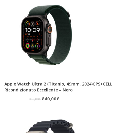
era:
è:
299,00€.
260,00€.
Apple Watch Ultra 2 (Titanio, 49mm, 2024)GPS+CELL
Ricondizionato Eccellente – Nero
Il
Il
840,00
€
909,00
€
prezzo
prezzo
originale
attuale
era:
è:
909,00€.
840,00€.