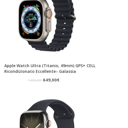
Apple Watch Ultra (Titanio, 49mm) GPS+ CELL
Ricondizionato Eccellente– Galassia
Il
Il
649,00
€
1.009,00
€
prezzo
prezzo
originale
attuale
era:
è:
1.009,00€.
649,00€.