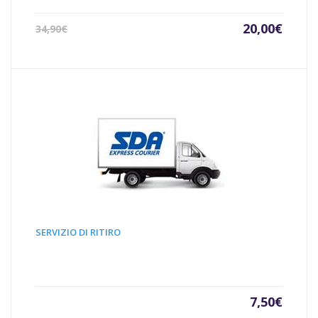
Il
Il
20,00
€
34,90
€
prezzo
prezz
attuale
origin
è:
era:
20,00€.
34,90€
SERVIZIO DI RITIRO
7,50
€