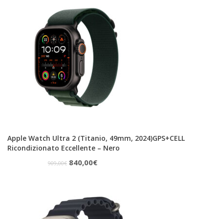
era:
è:
299,00€.
260,00€.
Apple Watch Ultra 2 (Titanio, 49mm, 2024)GPS+CELL
Ricondizionato Eccellente – Nero
Il
Il
840,00
€
909,00
€
prezzo
prezzo
originale
attuale
era:
è:
909,00€.
840,00€.