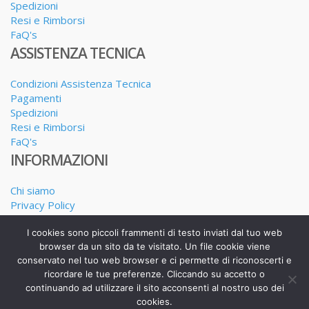
Spedizioni
Resi e Rimborsi
FaQ's
ASSISTENZA TECNICA
Condizioni Assistenza Tecnica
Pagamenti
Spedizioni
Resi e Rimborsi
FaQ's
INFORMAZIONI
Chi siamo
Privacy Policy
Dove siamo
I cookies sono piccoli frammenti di testo inviati dal tuo web
I nostri Servizi
browser da un sito da te visitato. Un file cookie viene
conservato nel tuo web browser e ci permette di riconoscerti e
ricordare le tue preferenze. Cliccando su accetto o
continuando ad utilizzare il sito acconsenti al nostro uso dei
Realizzato da Alessandro Calderone copyright 2025
cookies.