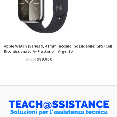
Apple Watch (Series 9, 41mm, acciaio inossidabile) GPS+Cell
Ricondizionato A++ ottimo – Argento
Il
Il
589,00
€
889,00
€
prezzo
prezzo
originale
attuale
era:
è:
889,00€.
589,00€.