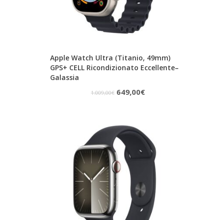
Apple Watch Ultra (Titanio, 49mm)
GPS+ CELL Ricondizionato Eccellente–
Galassia
Il
Il
649,00
€
1.009,00
€
prezzo
prezzo
originale
attuale
era:
è:
1.009,00€.
649,00€.