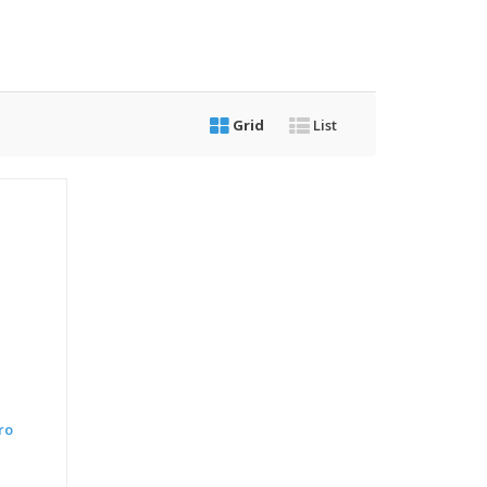
Grid
List
ro