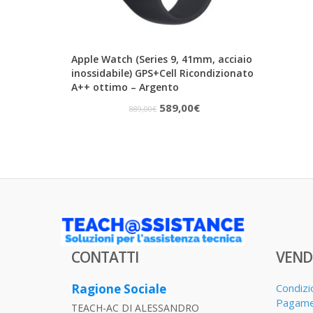
Apple Watch (Series 9, 41mm, acciaio
inossidabile) GPS+Cell Ricondizionato
A++ ottimo – Argento
Il
Il
589,00
€
889,00
€
prezzo
prezzo
originale
attuale
era:
è:
889,00€.
589,00€.
CONTATTI
VEND
Ragione Sociale
Condizi
Pagame
TEACH-AC DI ALESSANDRO