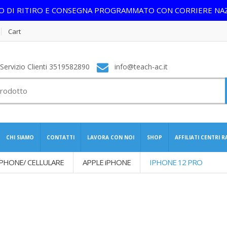
IO DI RITIRO E CONSEGNA PROGRAMMATO CON CORRIERE NA
Cart
ervizio Clienti 3519582890
info@teach-ac.it
CHI SIAMO
CONTATTI
LAVORA CON NOI
SHOP
AFFILIATI CENTRI 
PHONE/ CELLULARE
APPLE iPHONE
IPHONE 12 PRO