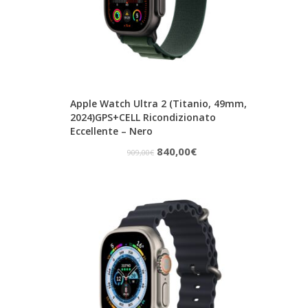
Apple Watch Ultra 2 (Titanio, 49mm,
2024)GPS+CELL Ricondizionato
Eccellente – Nero
Il
Il
840,00
€
909,00
€
prezzo
prezzo
originale
attuale
era:
è:
909,00€.
840,00€.