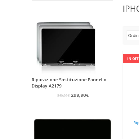
IPH
IN OF
Riparazione Sostituzione Pannello
Display A2179
Il
Il
299,90
€
360,00
€
prezzo
prezzo
originale
attuale
era:
è:
Ri
360,00€.
299,90€.