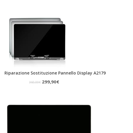
Riparazione Sostituzione Pannello Display A2179
Il
Il
299,90
€
360,00
€
prezzo
prezzo
originale
attuale
era:
è:
360,00€.
299,90€.