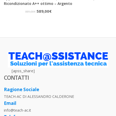
Ricondizionato A++ ottimo – Argento
Il
Il
589,00
€
889,00
€
prezzo
prezzo
originale
attuale
era:
è:
889,00€.
589,00€.
[apss_share]
CONTATTI
Ragione Sociale
TEACH-AC DI ALESSANDRO CALDERONE
Email
info@teach-ac.it