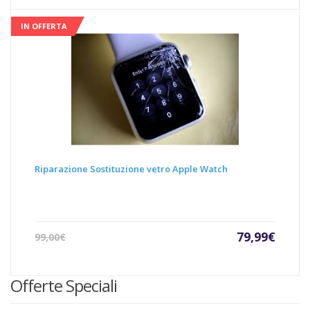
IN OFFERTA
Riparazione Sostituzione vetro Apple Watch
Il
Il
79,99
€
99,00
€
prezzo
prezz
attuale
origin
è:
era:
Offerte Speciali
79,99€.
99,00€