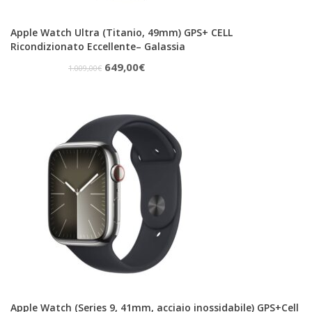
Apple Watch Ultra (Titanio, 49mm) GPS+ CELL
Ricondizionato Eccellente– Galassia
Il
Il
649,00
€
1.009,00
€
prezzo
prezzo
originale
attuale
era:
è:
1.009,00€.
649,00€.
Apple Watch (Series 9, 41mm, acciaio inossidabile) GPS+Cell