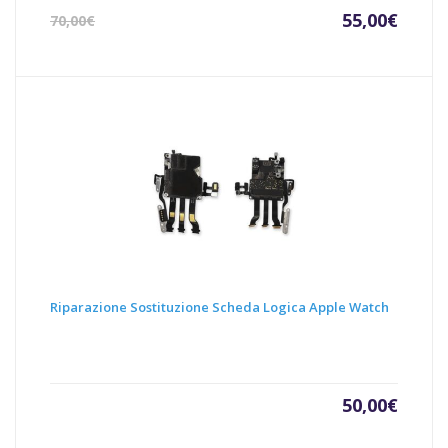
Il
Il
55,00
€
70,00
€
prezzo
prezz
attuale
origin
è:
era:
55,00€.
70,00€
Riparazione Sostituzione Scheda Logica Apple Watch
50,00
€