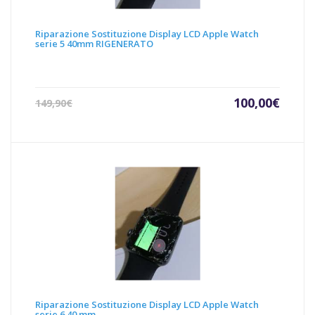
Riparazione Sostituzione Display LCD Apple Watch
serie 5 40mm RIGENERATO
Il
Il
100,00
€
149,90
€
prezzo
prezz
attuale
origin
è:
era:
100,00€.
149,90
Riparazione Sostituzione Display LCD Apple Watch
serie 6 40 mm