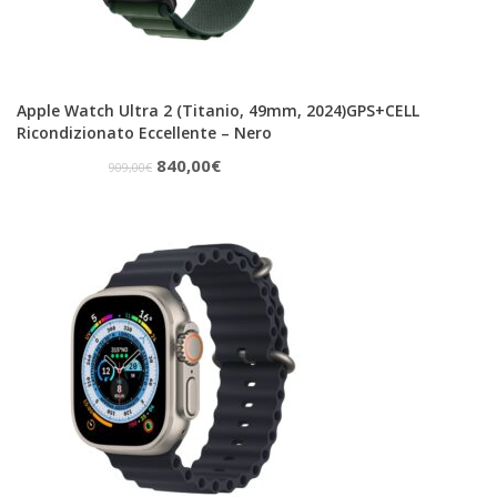
Apple Watch Ultra 2 (Titanio, 49mm, 2024)GPS+CELL
Ricondizionato Eccellente – Nero
Il
Il
840,00
€
909,00
€
prezzo
prezzo
originale
attuale
era:
è:
909,00€.
840,00€.