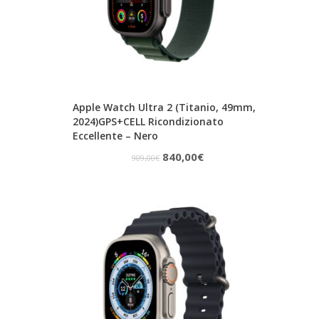
Apple Watch Ultra 2 (Titanio, 49mm,
2024)GPS+CELL Ricondizionato
Eccellente – Nero
Il
Il
840,00
€
909,00
€
prezzo
prezzo
originale
attuale
era:
è:
909,00€.
840,00€.