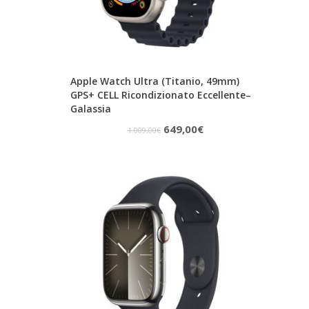
Apple Watch Ultra (Titanio, 49mm)
GPS+ CELL Ricondizionato Eccellente–
Galassia
Il
Il
649,00
€
1.009,00
€
prezzo
prezzo
originale
attuale
era:
è:
1.009,00€.
649,00€.