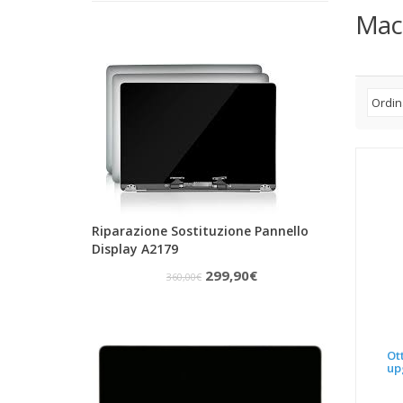
Mac
Riparazione Sostituzione Pannello
Display A2179
Il
Il
299,90
€
360,00
€
prezzo
prezzo
originale
attuale
era:
è:
Ot
up
360,00€.
299,90€.