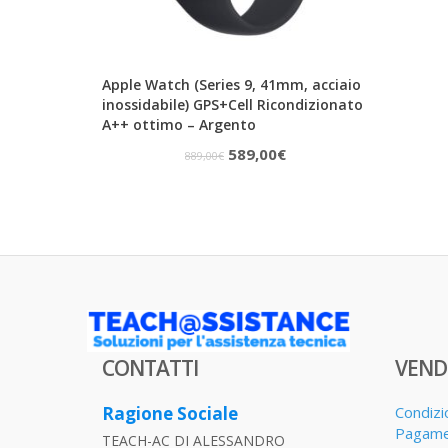
Apple Watch (Series 9, 41mm, acciaio
inossidabile) GPS+Cell Ricondizionato
A++ ottimo – Argento
Il
Il
589,00
€
889,00
€
prezzo
prezzo
originale
attuale
era:
è:
889,00€.
589,00€.
CONTATTI
VEND
Ragione Sociale
Condizi
Pagame
TEACH-AC DI ALESSANDRO