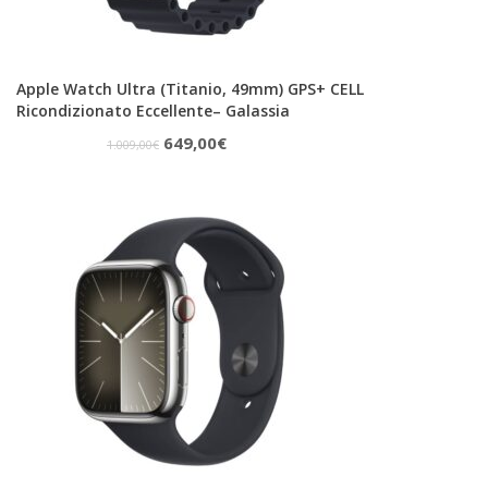
Apple Watch Ultra (Titanio, 49mm) GPS+ CELL
Ricondizionato Eccellente– Galassia
Il
Il
649,00
€
1.009,00
€
prezzo
prezzo
originale
attuale
era:
è:
1.009,00€.
649,00€.