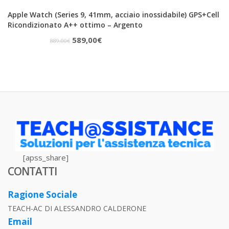
Apple Watch (Series 9, 41mm, acciaio inossidabile) GPS+Cell
Ricondizionato A++ ottimo – Argento
Il
Il
589,00
€
889,00
€
prezzo
prezzo
originale
attuale
era:
è:
889,00€.
589,00€.
[apss_share]
CONTATTI
Ragione Sociale
TEACH-AC DI ALESSANDRO CALDERONE
Email