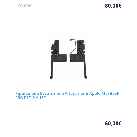
Il
Il
80,00
€
120,00
€
prezzo
prezz
attuale
origin
è:
era:
80,00€.
120,00
Riparazione Sostituzione Altoparlanti Apple MacBook
PRO RETINA 15″
60,00
€