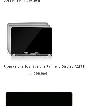
Riparazione Sostituzione Pannello Display A2179
Il
Il
299,90
€
360,00
€
prezzo
prezzo
originale
attuale
era:
è:
360,00€.
299,90€.