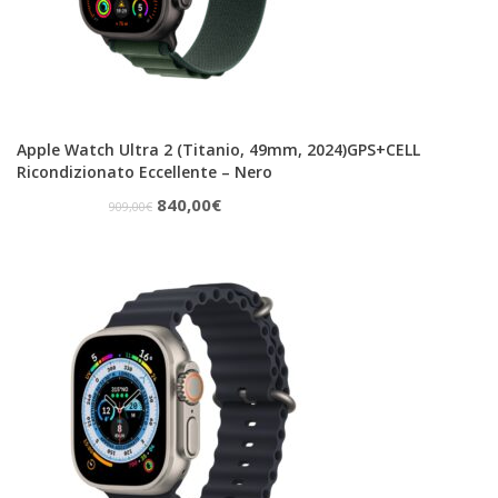
Apple Watch Ultra 2 (Titanio, 49mm, 2024)GPS+CELL
Ricondizionato Eccellente – Nero
Il
Il
840,00
€
909,00
€
prezzo
prezzo
originale
attuale
era:
è:
909,00€.
840,00€.