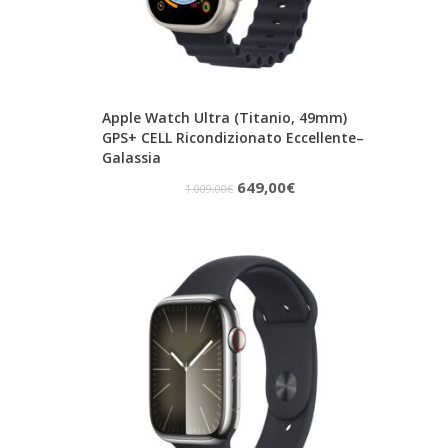
Apple Watch Ultra (Titanio, 49mm)
GPS+ CELL Ricondizionato Eccellente–
Galassia
Il
Il
649,00
€
1.009,00
€
prezzo
prezzo
originale
attuale
era:
è:
1.009,00€.
649,00€.