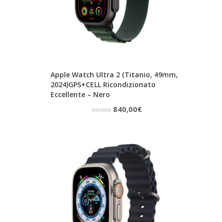
Apple Watch Ultra 2 (Titanio, 49mm,
2024)GPS+CELL Ricondizionato
Eccellente – Nero
Il
Il
840,00
€
909,00
€
prezzo
prezzo
originale
attuale
era:
è:
909,00€.
840,00€.