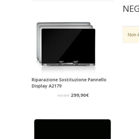
NEG
Non è
Riparazione Sostituzione Pannello
Display A2179
Il
Il
299,90
€
360,00
€
prezzo
prezzo
originale
attuale
era:
è:
360,00€.
299,90€.