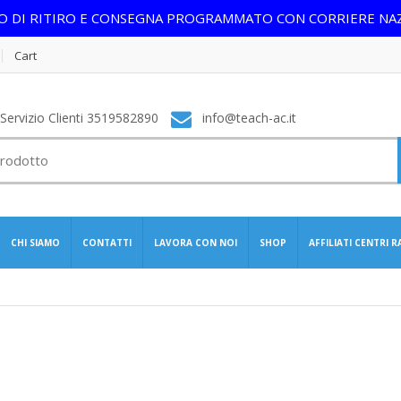
IO DI RITIRO E CONSEGNA PROGRAMMATO CON CORRIERE NA
Cart
ervizio Clienti 3519582890
info@teach-ac.it
CHI SIAMO
CONTATTI
LAVORA CON NOI
SHOP
AFFILIATI CENTRI 