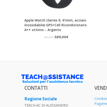
Apple Watch (Series 9, 41mm, acciaio
inossidabile) GPS+Cell Ricondizionato
A++ ottimo – Argento
Il
Il
589,00
€
889,00
€
prezzo
prezzo
originale
attuale
era:
è:
889,00€.
589,00€.
CONTATTI
VEND
Ragione Sociale
Condizi
Pagame
TEACH-AC DI ALESSANDRO