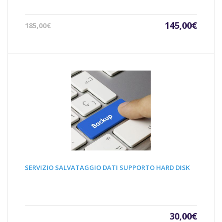
Il
Il
145,00
€
185,00
€
prezzo
prezz
attuale
origin
è:
era:
145,00€.
185,00
SERVIZIO SALVATAGGIO DATI SUPPORTO HARD DISK
30,00
€