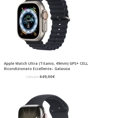
909,00€.
840,00€.
Apple Watch Ultra (Titanio, 49mm) GPS+ CELL
Ricondizionato Eccellente– Galassia
Il
Il
649,00
€
1.009,00
€
prezzo
prezzo
originale
attuale
era:
è:
1.009,00€.
649,00€.