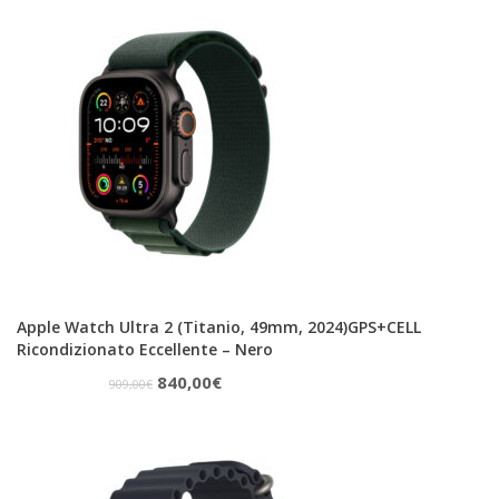
originale
attuale
era:
è:
299,00€.
260,00€.
Apple Watch Ultra 2 (Titanio, 49mm, 2024)GPS+CELL
Ricondizionato Eccellente – Nero
Il
Il
840,00
€
909,00
€
prezzo
prezzo
originale
attuale
era:
è: