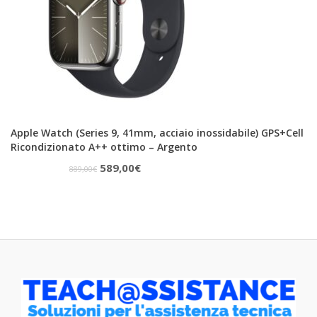
Apple Watch (Series 9, 41mm, acciaio inossidabile) GPS+Cell
Ricondizionato A++ ottimo – Argento
Il
Il
589,00
€
889,00
€
prezzo
prezzo
originale
attuale
era:
è:
889,00€.
589,00€.