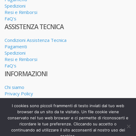
Spedizioni
Resi e Rimborsi
FaQ's
ASSISTENZA TECNICA
Condizioni Assistenza Tecnica
Pagamenti
Spedizioni
Resi e Rimborsi
FaQ's
INFORMAZIONI
Chi siamo
Privacy Policy
Dove siamo
I cookies sono piccoli frammenti di testo inviati dal tuo web
I nostri Servizi
browser da un sito da te visitato. Un file cookie viene
conservato nel tuo web browser e ci permette di riconoscerti e
ricordare le tue preferenze. Cliccando su accetto o
continuando ad utilizzare il sito acconsenti al nostro uso dei
Realizzato da Alessandro Calderone copyright 2025